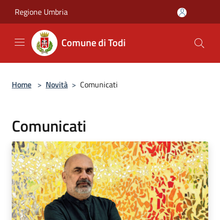
Salta al contenuto principale
Regione Umbria
Comune di Todi
Home
>
Novità
>
Comunicati
Comunicati