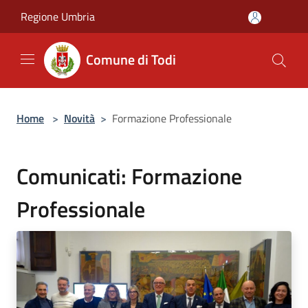
Salta al contenuto principale
Regione Umbria
Comune di Todi
Home
>
Novità
>
Formazione Professionale
Comunicati: Formazione
Professionale