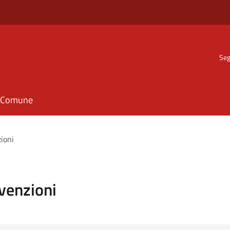
Seg
il Comune
zioni
vvenzioni