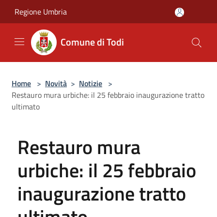
Salta al contenuto principale
Regione Umbria
Comune di Todi
Home
>
Novità
>
Notizie
>
Restauro mura urbiche: il 25 febbraio inaugurazione tratto
ultimato
Restauro mura
urbiche: il 25 febbraio
inaugurazione tratto
ultimato