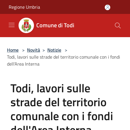
Salta al contenuto principale
Regione Umbria
Comune di Todi
Home
>
Novità
>
Notizie
>
Todi, lavori sulle strade del territorio comunale con i fondi
dell'Area Interna
Todi, lavori sulle
strade del territorio
comunale con i fondi
dell'Area Interna