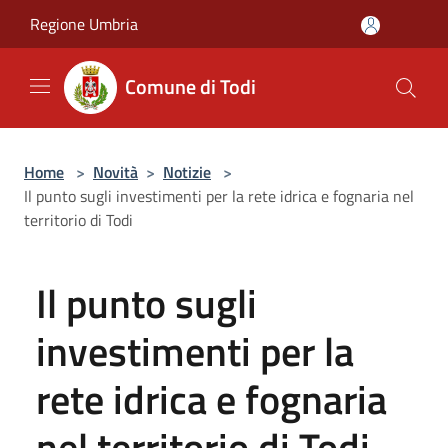
Salta al contenuto principale
Regione Umbria
Comune di Todi
Home
>
Novità
>
Notizie
>
Il punto sugli investimenti per la rete idrica e fognaria nel
territorio di Todi
Il punto sugli
investimenti per la
rete idrica e fognaria
nel territorio di Todi