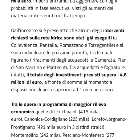
mila euro
. Importi entrambi da aggiornare con ogni
probabilità in fase esecutiva, visti gli aumenti dei
materiali intervenuti nel frattempo.
Dall'incontro si è preso atto che alcuni degli
interventi
richiesti sulla rete idrica sono stati già eseguiti
(a
Collevalenza, Pantalla, Romazzano e Torregentile) e si
sono individuate le prossime priorità, tra le quali
figurano i rifacimenti degli acquedotti a Camerata, Pian
di San Martino e Pontecuti. Tra acquedotti e fognature,
infatti,
il totale degli investimenti previsti supera i 4,6
milioni di euro
, a fronte di somme al momento a
disposizione di poco superiori ad 1 milione di euro.
Tra le opere in programma di maggior rilievo
economico
quelle di Ilci-Ripaioli (415 mila
euro),
Canonica-Cordigliano (225 mila)
, Loreto-Lorgnano-
Frontignano (491 mila euro in 3 distinti stralci),
Montemolino (242 mila), Pesciano-Montenero (277