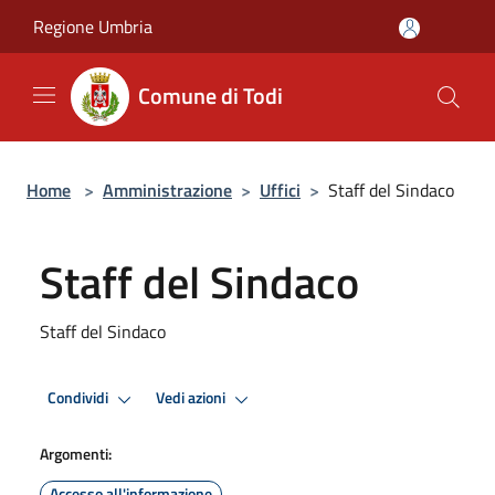
Salta al contenuto principale
Regione Umbria
Comune di Todi
Home
>
Amministrazione
>
Uffici
>
Staff del Sindaco
Staff del Sindaco
Staff del Sindaco
Condividi
Vedi azioni
Argomenti:
Accesso all'informazione