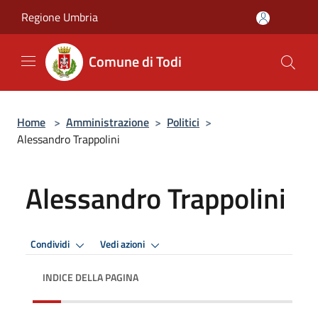
Salta al contenuto principale
Regione Umbria
Comune di Todi
Home
>
Amministrazione
>
Politici
>
Alessandro Trappolini
Alessandro Trappolini
Condividi
Vedi azioni
INDICE DELLA PAGINA