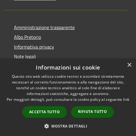
Amministrazione trasparente
Albo Pretorio
Informativa privacy
Note legali
×
Dichiarazione di accessibilità
Informazioni sui cookie
Questo sito web utilizza cookie tecnici e assimilati strettamente
necessari al corretto funzionamento e alla navigazione del sito,
nonché un cookie tecnico analitico al solo fine di elaborare
informazioni statistiche, aggregate e anonime.
RSS
Copyright © 2026 • Comune di
Per maggiori dettagli, può consultare la cookie policy al seguente
link
Accessibilità
Todi • Powered by
Privacy
Municipium
Accesso
•
RIFIUTA TUTTO
ACCETTA TUTTO
Cookie
redazione
Mappa del sito
MOSTRA DETTAGLI