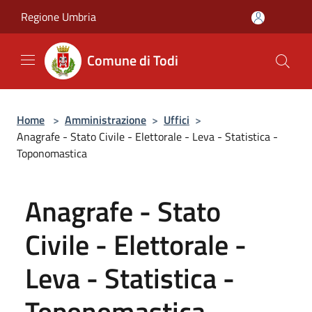
Salta al contenuto principale
Regione Umbria
Comune di Todi
Home
>
Amministrazione
>
Uffici
>
Anagrafe - Stato Civile - Elettorale - Leva - Statistica -
Toponomastica
Anagrafe - Stato
Civile - Elettorale -
Leva - Statistica -
Toponomastica