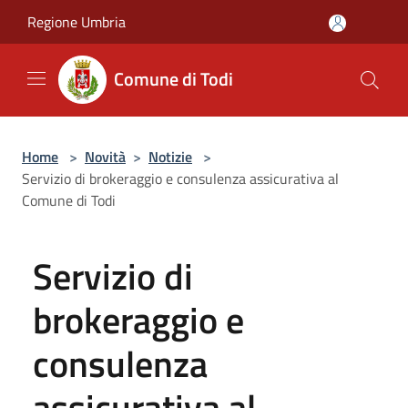
Salta al contenuto principale
Regione Umbria
Comune di Todi
Home
>
Novità
>
Notizie
>
Servizio di brokeraggio e consulenza assicurativa al
Comune di Todi
Servizio di
brokeraggio e
consulenza
assicurativa al