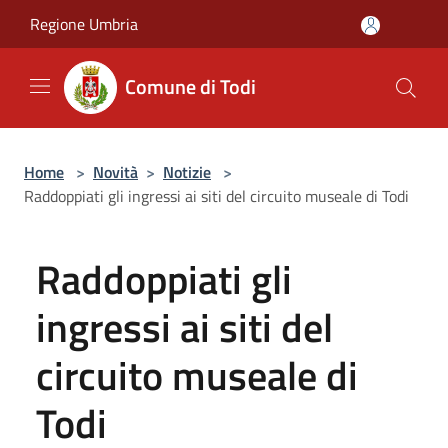
Salta al contenuto principale
Regione Umbria
Comune di Todi
Home
>
Novità
>
Notizie
>
Raddoppiati gli ingressi ai siti del circuito museale di Todi
Raddoppiati gli
ingressi ai siti del
circuito museale di
Todi