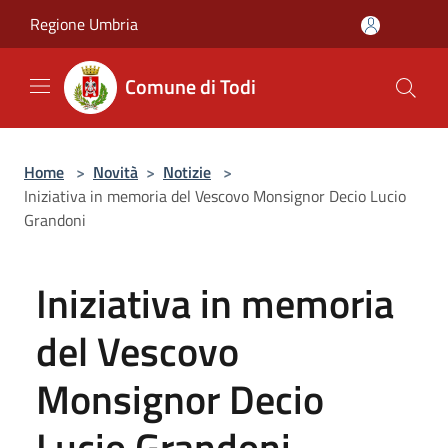
Salta al contenuto principale
Regione Umbria
Comune di Todi
Home
>
Novità
>
Notizie
>
Iniziativa in memoria del Vescovo Monsignor Decio Lucio
Grandoni
Iniziativa in memoria
del Vescovo
Monsignor Decio
Lucio Grandoni