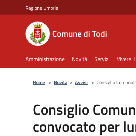
Salta al contenuto principale
Regione Umbria
Comune di Todi
Amministrazione
Novità
Servizi
Vivere 
Home
>
Novità
>
Avvisi
>
Consiglio Comunale
Consiglio Comuna
convocato per l