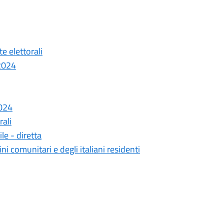
te elettorali
 2024
2024
rali
le - diretta
ni comunitari e degli italiani residenti