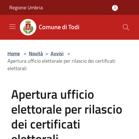
Salta al contenuto principale
Regione Umbria
Comune di Todi
Home
>
Novità
>
Avvisi
>
Apertura ufficio elettorale per rilascio dei certificati
elettorali
Apertura ufficio
elettorale per rilascio
dei certificati
elettorali