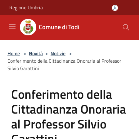
Salta al contenuto principale
Regione Umbria
Comune di Todi
Home
>
Novità
>
Notizie
>
Conferimento della Cittadinanza Onoraria al Professor
Silvio Garattini
Conferimento della
Cittadinanza Onoraria
al Professor Silvio
Garattini