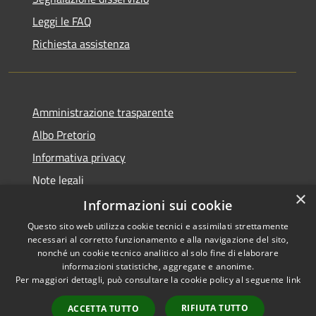
Leggi le FAQ
Richiesta assistenza
Amministrazione trasparente
Albo Pretorio
Informativa privacy
Note legali
×
Dichiarazione di accessibilità
Informazioni sui cookie
Questo sito web utilizza cookie tecnici e assimilati strettamente
necessari al corretto funzionamento e alla navigazione del sito,
nonché un cookie tecnico analitico al solo fine di elaborare
informazioni statistiche, aggregate e anonime.
RSS
Copyright © 2026 • Comune di
Per maggiori dettagli, può consultare la cookie policy al seguente
link
Accessibilità
Todi • Powered by
Privacy
Municipium
Accesso
•
RIFIUTA TUTTO
ACCETTA TUTTO