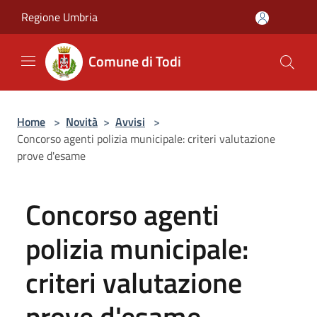
Salta al contenuto principale
Regione Umbria
Comune di Todi
Home
>
Novità
>
Avvisi
>
Concorso agenti polizia municipale: criteri valutazione
prove d'esame
Concorso agenti
polizia municipale:
criteri valutazione
prove d'esame