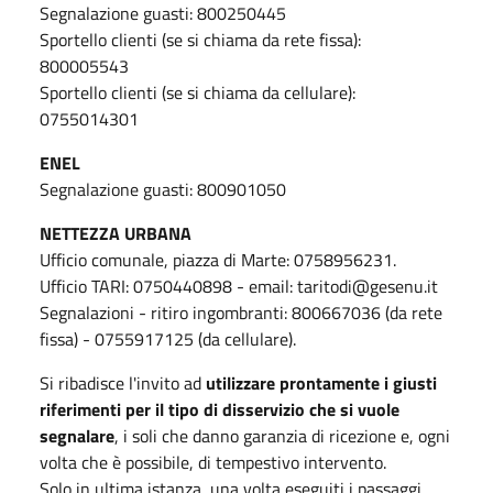
Segnalazione guasti: 800250445
Sportello clienti (se si chiama da rete fissa):
800005543
Sportello clienti (se si chiama da cellulare):
0755014301
ENEL
Segnalazione guasti: 800901050
NETTEZZA URBANA
Ufficio comunale, piazza di Marte: 0758956231.
Ufficio TARI: 0750440898 - email: taritodi@gesenu.it
Segnalazioni - ritiro ingombranti: 800667036 (da rete
fissa) - 0755917125 (da cellulare).
Si ribadisce l'invito ad
utilizzare prontamente i giusti
riferimenti per il tipo di disservizio che si vuole
segnalare
, i soli che danno garanzia di ricezione e, ogni
volta che è possibile, di tempestivo intervento.
Solo in ultima istanza, una volta eseguiti i passaggi