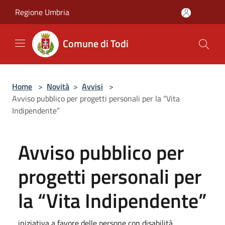
Salta al contenuto principale
Regione Umbria
Comune di Todi
Home
>
Novità
>
Avvisi
>
Avviso pubblico per progetti personali per la “Vita
Indipendente”
Avviso pubblico per
progetti personali per
la “Vita Indipendente”
iniziativa a favore delle persone con disabilità