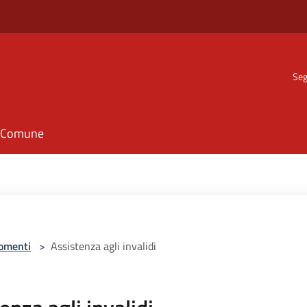
Seg
il Comune
omenti
>
Assistenza agli invalidi