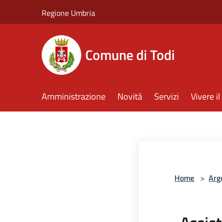
Salta al contenuto principale
Regione Umbria
Comune di Todi
Amministrazione
Novità
Servizi
Vivere 
Home
>
Arg