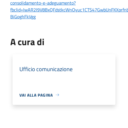
consolidamento-e-adeguamento?
fbclid=IwAR2I9V8BxQFdstkcWnOyuc1CTS47GwbUnFKXprfn
BiGoghFkVgg
A cura di
Ufficio comunicazione
VAI ALLA PAGINA