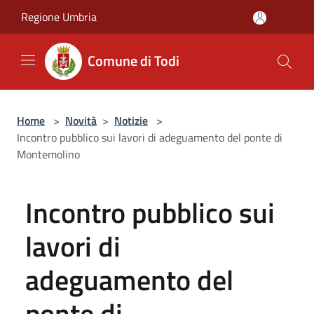
Salta al contenuto principale
Regione Umbria
Comune di Todi
Home
>
Novità
>
Notizie
>
Incontro pubblico sui lavori di adeguamento del ponte di
Montemolino
Incontro pubblico sui
lavori di
adeguamento del
ponte di