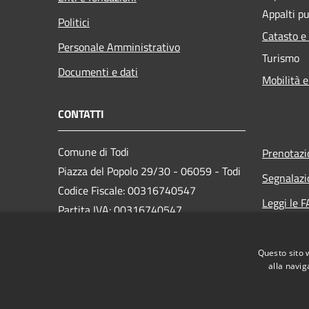
Appalti pu
Politici
Catasto e
Personale Amministrativo
Turismo
Documenti e dati
Mobilità e
CONTATTI
Comune di Todi
Prenotaz
Piazza del Popolo 29/30 - 06059 - Todi
Segnalazi
Codice Fiscale: 00316740547
Leggi le 
Partita IVA: 00316740547
Richiesta
PEC:
comune.todi@postacert.umbria.it
Questo sito 
Centralino Unico: 075 89561
alla navig