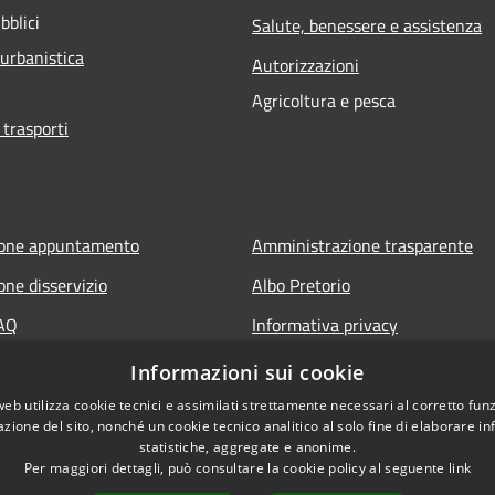
bblici
Salute, benessere e assistenza
 urbanistica
Autorizzazioni
Agricoltura e pesca
 trasporti
ione appuntamento
Amministrazione trasparente
one disservizio
Albo Pretorio
FAQ
Informativa privacy
 assistenza
Note legali
Informazioni sui cookie
Dichiarazione di accessibilità
web utilizza cookie tecnici e assimilati strettamente necessari al corretto fu
azione del sito, nonché un cookie tecnico analitico al solo fine di elaborare i
statistiche, aggregate e anonime.
Per maggiori dettagli, può consultare la cookie policy al seguente
link