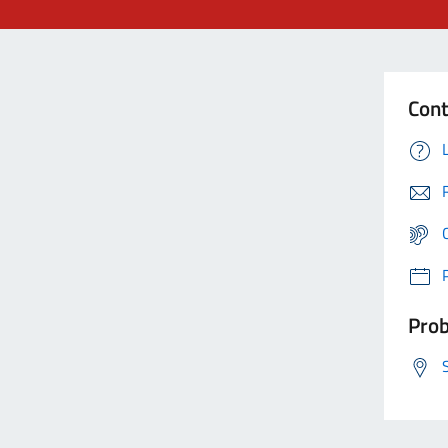
Cont
Prob