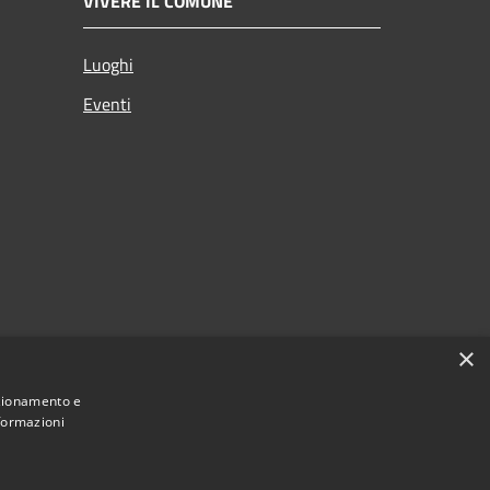
VIVERE IL COMUNE
Luoghi
Eventi
×
nzionamento e
nformazioni