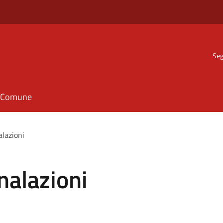
Seg
il Comune
alazioni
nalazioni