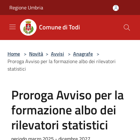
Salta al contenuto principale
Regione Umbria
Comune di Todi
Home
>
Novità
>
Avvisi
>
Anagrafe
>
Proroga Avviso per la formazione albo dei rilevatori
statistici
Proroga Avviso per la
formazione albo dei
rilevatori statistici
periodo marzo 2025 - dicembre 2027