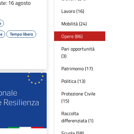
te: 16 agosto
Lavoro (16)
Mobilità (24)
e
le
Tempo libero
Opere (86)
Pari opportunità
(3)
Patrimonio (17)
Politica (13)
Protezione Civile
(15)
Raccolta
differenziata (1)
Scuola (58)