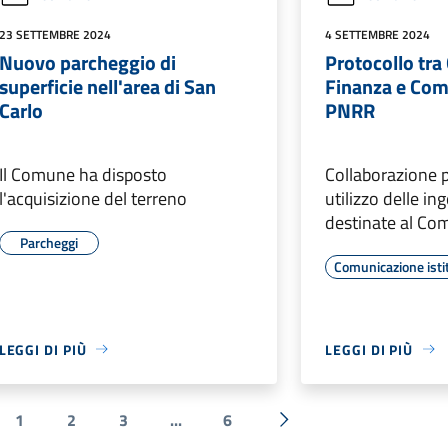
23 SETTEMBRE 2024
4 SETTEMBRE 2024
Nuovo parcheggio di
Protocollo tra
superficie nell'area di San
Finanza e Comu
Carlo
PNRR
Il Comune ha disposto
Collaborazione p
l'acquisizione del terreno
utilizzo delle in
destinate al Co
Parcheggi
Comunicazione isti
LEGGI DI PIÙ
LEGGI DI PIÙ
1
2
3
...
6
a precedente
Successiva »