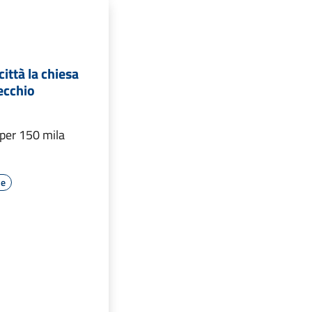
città la chiesa
ecchio
 per 150 mila
le