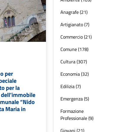
Anagrafe (21)
Artigianato (7)
Commercio (21)
Comune (178)
Cultura (307)
co per
Economia (32)
peciale
Edilizia (7)
to per la
 dell’immobile
Emergenza (5)
comunale “Nido
ta Maria in
Formazione
Professionale (9)
Giovani (21)