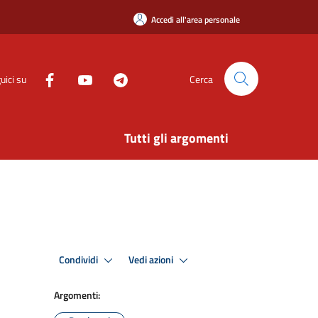
Accedi all'area personale
uici su
Cerca
Tutti gli argomenti
Condividi
Vedi azioni
Argomenti: