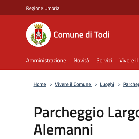
Salta al contenuto principale
Regione Umbria
Comune di Todi
Amministrazione
Novità
Servizi
Vivere 
Home
>
Vivere il Comune
>
Luoghi
>
Parche
Parcheggio Largo
Alemanni