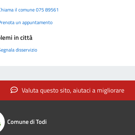
Chiama il comune 075 89561
Prenota un appuntamento
lemi in città
Segnala disservizio
Valuta questo sito, aiutaci a migliorare
Comune di Todi