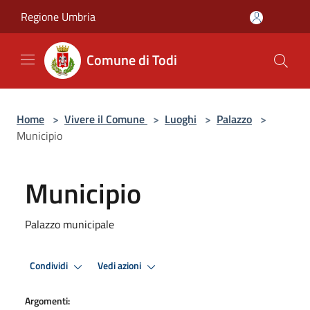
Salta al contenuto principale
Regione Umbria
Comune di Todi
Home
>
Vivere il Comune
>
Luoghi
>
Palazzo
>
Municipio
Municipio
Palazzo municipale
Condividi
Vedi azioni
Argomenti: