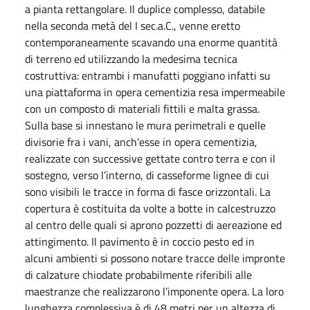
a pianta rettangolare. Il duplice complesso, databile
nella seconda metà del I sec.a.C., venne eretto
contemporaneamente scavando una enorme quantità
di terreno ed utilizzando la medesima tecnica
costruttiva: entrambi i manufatti poggiano infatti su
una piattaforma in opera cementizia resa impermeabile
con un composto di materiali fittili e malta grassa.
Sulla base si innestano le mura perimetrali e quelle
divisorie fra i vani, anch’esse in opera cementizia,
realizzate con successive gettate contro terra e con il
sostegno, verso l’interno, di casseforme lignee di cui
sono visibili le tracce in forma di fasce orizzontali. La
copertura è costituita da volte a botte in calcestruzzo
al centro delle quali si aprono pozzetti di aereazione ed
attingimento. Il pavimento è in coccio pesto ed in
alcuni ambienti si possono notare tracce delle impronte
di calzature chiodate probabilmente riferibili alle
maestranze che realizzarono l’imponente opera. La loro
lunghezza complessiva è di 48 metri per un altezza di