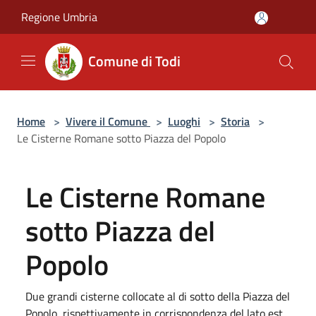
Salta al contenuto principale
Regione Umbria
Comune di Todi
Home
>
Vivere il Comune
>
Luoghi
>
Storia
>
Le Cisterne Romane sotto Piazza del Popolo
Le Cisterne Romane
sotto Piazza del
Popolo
Due grandi cisterne collocate al di sotto della Piazza del
Popolo, rispettivamente in corrispondenza del lato est