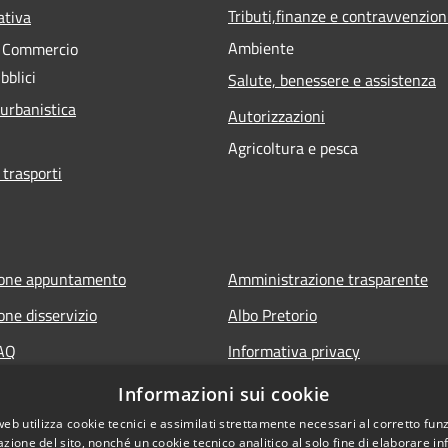
Tributi,finanze e contravvenzion
ativa
Ambiente
e Commercio
bblici
Salute, benessere e assistenza
 urbanistica
Autorizzazioni
Agricoltura e pesca
 trasporti
ione appuntamento
Amministrazione trasparente
one disservizio
Albo Pretorio
FAQ
Informativa privacy
 assistenza
Note legali
Informazioni sui cookie
Dichiarazione di accessibilità
web utilizza cookie tecnici e assimilati strettamente necessari al corretto fu
azione del sito, nonché un cookie tecnico analitico al solo fine di elaborare i