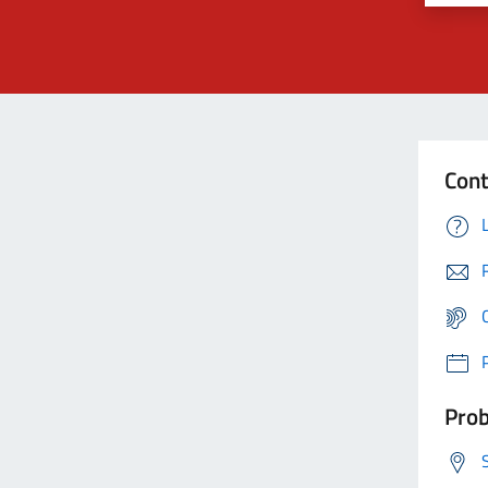
Cont
Prob