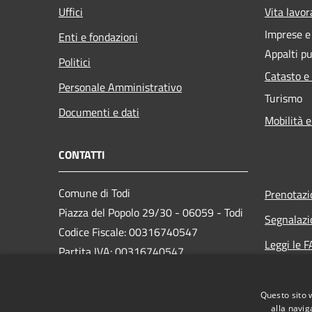
Uffici
Vita lavor
Imprese 
Enti e fondazioni
Appalti pu
Politici
Catasto e
Personale Amministrativo
Turismo
Documenti e dati
Mobilità e
CONTATTI
Comune di Todi
Prenotaz
Piazza del Popolo 29/30 - 06059 - Todi
Segnalazi
Codice Fiscale: 00316740547
Leggi le 
Partita IVA: 00316740547
Richiesta
PEC:
comune.todi@postacert.umbria.it
Questo sito 
Centralino Unico: 075 89561
alla navig