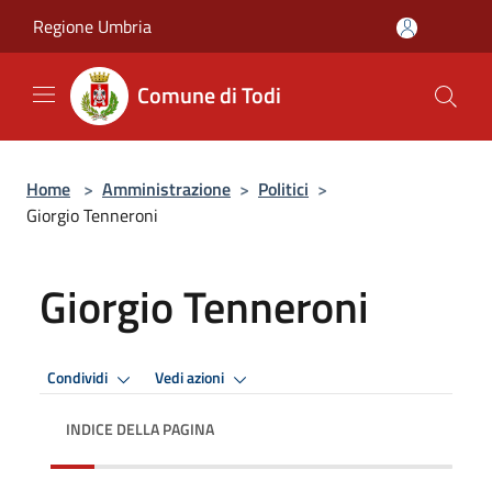
Salta al contenuto principale
Regione Umbria
Comune di Todi
Home
>
Amministrazione
>
Politici
>
Giorgio Tenneroni
Giorgio Tenneroni
Condividi
Vedi azioni
INDICE DELLA PAGINA