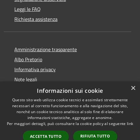
Leggi le FAQ
Richiesta assistenza
Amministrazione trasparente
Albo Pretorio
Informativa privacy
Note legali
×
Dichiarazione di accessibilità
Informazioni sui cookie
Questo sito web utilizza cookie tecnici e assimilati strettamente
necessari al corretto funzionamento e alla navigazione del sito,
nonché un cookie tecnico analitico al solo fine di elaborare
informazioni statistiche, aggregate e anonime.
RSS
Copyright © 2026 • Comune di
Per maggiori dettagli, può consultare la cookie policy al seguente
link
Accessibilità
Todi • Powered by
Privacy
Municipium
Accesso
•
RIFIUTA TUTTO
ACCETTA TUTTO