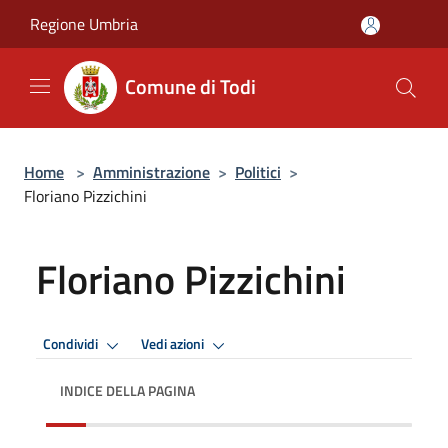
Salta al contenuto principale
Regione Umbria
Comune di Todi
Home
>
Amministrazione
>
Politici
>
Floriano Pizzichini
Floriano Pizzichini
Condividi
Vedi azioni
INDICE DELLA PAGINA