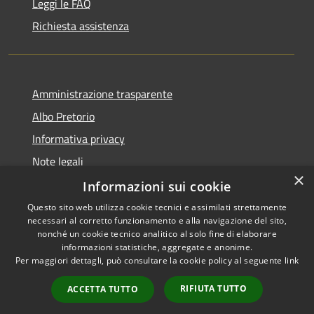
Leggi le FAQ
Richiesta assistenza
Amministrazione trasparente
Albo Pretorio
Informativa privacy
Note legali
×
Dichiarazione di accessibilità
Informazioni sui cookie
Questo sito web utilizza cookie tecnici e assimilati strettamente
necessari al corretto funzionamento e alla navigazione del sito,
nonché un cookie tecnico analitico al solo fine di elaborare
informazioni statistiche, aggregate e anonime.
RSS
Copyright © 2026 • Comune di
Per maggiori dettagli, può consultare la cookie policy al seguente
link
Accessibilità
Todi • Powered by
Privacy
Municipium
Accesso
•
RIFIUTA TUTTO
ACCETTA TUTTO
Cookie
redazione