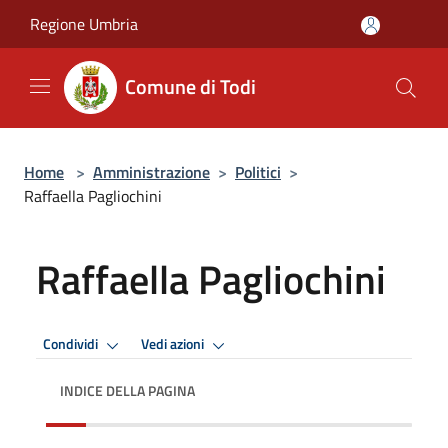
Salta al contenuto principale
Regione Umbria
Comune di Todi
Home
>
Amministrazione
>
Politici
>
Raffaella Pagliochini
Raffaella Pagliochini
Condividi
Vedi azioni
INDICE DELLA PAGINA