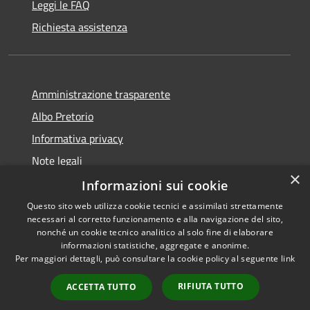
Leggi le FAQ
Richiesta assistenza
Amministrazione trasparente
Albo Pretorio
Informativa privacy
Note legali
×
Dichiarazione di accessibilità
Informazioni sui cookie
Questo sito web utilizza cookie tecnici e assimilati strettamente
necessari al corretto funzionamento e alla navigazione del sito,
nonché un cookie tecnico analitico al solo fine di elaborare
informazioni statistiche, aggregate e anonime.
RSS
Copyright © 2026 • Comune di
Per maggiori dettagli, può consultare la cookie policy al seguente
link
Accessibilità
Todi • Powered by
Privacy
Municipium
Accesso
•
RIFIUTA TUTTO
ACCETTA TUTTO
Cookie
redazione