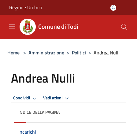
Salta al contenuto principale
Regione Umbria
Comune di Todi
Home
>
Amministrazione
>
Politici
>
Andrea Nulli
Andrea Nulli
Condividi
Vedi azioni
INDICE DELLA PAGINA
Incarichi