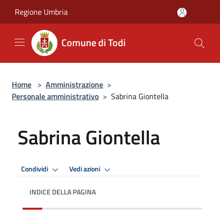
Salta al contenuto principale
Regione Umbria
Comune di Todi
Home
>
Amministrazione
>
Personale amministrativo
>
Sabrina Giontella
Sabrina Giontella
Condividi
Vedi azioni
INDICE DELLA PAGINA