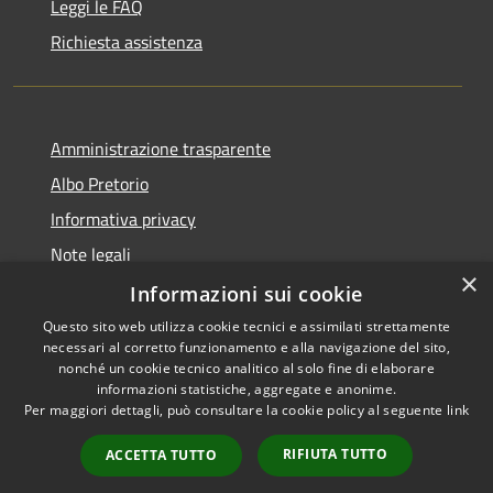
Leggi le FAQ
Richiesta assistenza
Amministrazione trasparente
Albo Pretorio
Informativa privacy
Note legali
×
Dichiarazione di accessibilità
Informazioni sui cookie
Questo sito web utilizza cookie tecnici e assimilati strettamente
necessari al corretto funzionamento e alla navigazione del sito,
nonché un cookie tecnico analitico al solo fine di elaborare
informazioni statistiche, aggregate e anonime.
RSS
Copyright © 2026 • Comune di
Per maggiori dettagli, può consultare la cookie policy al seguente
link
Accessibilità
Todi • Powered by
Privacy
Municipium
Accesso
•
RIFIUTA TUTTO
ACCETTA TUTTO
Cookie
redazione