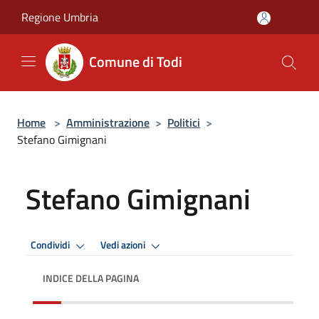
Salta al contenuto principale
Regione Umbria
Comune di Todi
Home
>
Amministrazione
>
Politici
>
Stefano Gimignani
Stefano Gimignani
Condividi
Vedi azioni
INDICE DELLA PAGINA