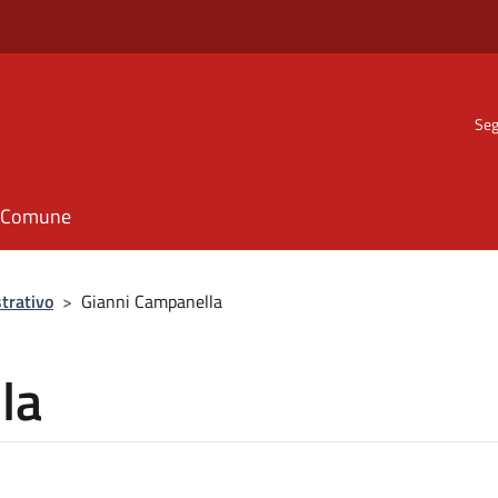
Seg
il Comune
trativo
>
Gianni Campanella
la