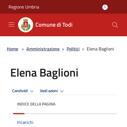
Salta al contenuto principale
Regione Umbria
Comune di Todi
Home
>
Amministrazione
>
Politici
>
Elena Baglioni
Elena Baglioni
Condividi
Vedi azioni
INDICE DELLA PAGINA
Incarichi