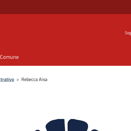
Seg
il Comune
trativo
>
Rebecca Aisa