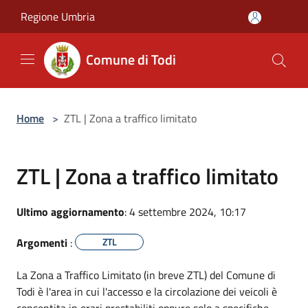
Salta al contenuto principale
Regione Umbria
Comune di Todi
Home
>
ZTL | Zona a traffico limitato
ZTL | Zona a traffico limitato
Ultimo aggiornamento
: 4 settembre 2024, 10:17
Argomenti
:
ZTL
La Zona a Traffico Limitato (in breve ZTL) del Comune di
Todi è l'area in cui l'accesso e la circolazione dei veicoli è
consentita in orari prestabiliti oppure solo a specifiche