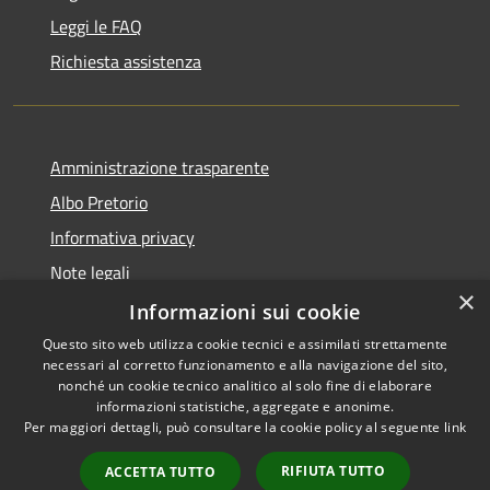
Leggi le FAQ
Richiesta assistenza
Amministrazione trasparente
Albo Pretorio
Informativa privacy
Note legali
×
Dichiarazione di accessibilità
Informazioni sui cookie
Questo sito web utilizza cookie tecnici e assimilati strettamente
necessari al corretto funzionamento e alla navigazione del sito,
nonché un cookie tecnico analitico al solo fine di elaborare
informazioni statistiche, aggregate e anonime.
RSS
Copyright © 2026 • Comune di
Per maggiori dettagli, può consultare la cookie policy al seguente
link
Accessibilità
Todi • Powered by
Privacy
Municipium
Accesso
•
RIFIUTA TUTTO
ACCETTA TUTTO