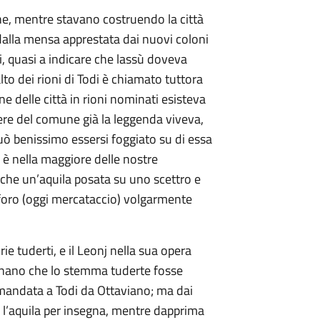
he, mentre stavano costruendo la città
 dalla mensa apprestata dai nuovi coloni
di, quasi a indicare che lassù doveva
alto dei rioni di Todi è chiamato tuttora
e delle città in rioni nominati esisteva
gere del comune già la leggenda viveva,
può benissimo essersi foggiato su di essa
 è nella maggiore delle nostre
 che un’aquila posata su uno scettro e
 foro (oggi mercataccio) volgarmente
ie tuderti, e il Leonj nella sua opera
ennano che lo stemma tuderte fosse
a mandata a Todi da Ottaviano; ma dai
 l’aquila per insegna, mentre dapprima