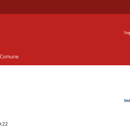
Seg
il Comune
Ved
0:22