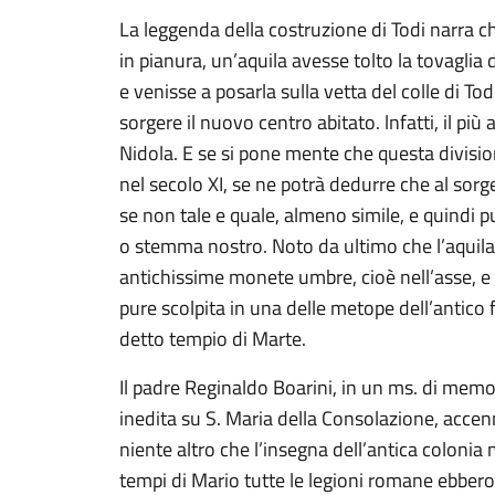
La leggenda della costruzione di Todi narra c
in pianura, un’aquila avesse tolto la tovaglia
e venisse a posarla sulla vetta del colle di To
sorgere il nuovo centro abitato. lnfatti, il più 
Nidola. E se si pone mente che questa division
nel secolo XI, se ne potrà dedurre che al sor
se non tale e quale, almeno simile, e quindi 
o stemma nostro. Noto da ultimo che l’aquila
antichissime monete umbre, cioè nell’asse, e
pure scolpita in una delle metope dell’antico
detto tempio di Marte.
Il padre Reginaldo Boarini, in un ms. di memor
inedita su S. Maria della Consolazione, acc
niente altro che l’insegna dell’antica coloni
tempi di Mario tutte le legioni romane ebbero