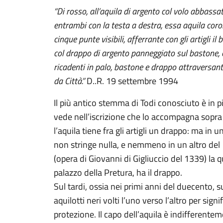
“Di rosso, all’aquila di argento col volo abbassato
entrambi con la testa a destra, essa aquila coro
cinque punte visibili, afferrante con gli artigli il
col drappo di argento panneggiato sul bastone, 
ricadenti in palo, bastone e drappo attraversanti
da Città.”
D..R. 19 settembre 1994
Il più antico stemma di Todi conosciuto è in p
vede nell’iscrizione che lo accompagna sopra 
l’aquila tiene fra gli artigli un drappo: ma in 
non stringe nulla, e nemmeno in un altro del
(opera di Giovanni di Gigliuccio del 1339) la q
palazzo della Pretura, ha il drappo.
Sul tardi, ossia nei primi anni del duecento, s
aquilotti neri volti l’uno verso l’altro per sig
protezione. Il capo dell’aquila è indifferentem