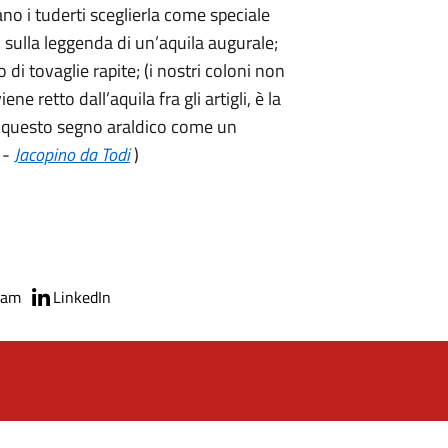
no i tuderti sceglierla come speciale
sulla leggenda di un’aquila augurale;
di tovaglie rapite; (i nostri coloni non
e retto dall’aquila fra gli artigli, è la
tò questo segno araldico come un
 -
Jacopino da Todi
)
ram
LinkedIn