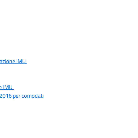
arazione IMU
to IMU
à 2016 per comodati