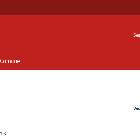
Seg
il Comune
Ved
:13