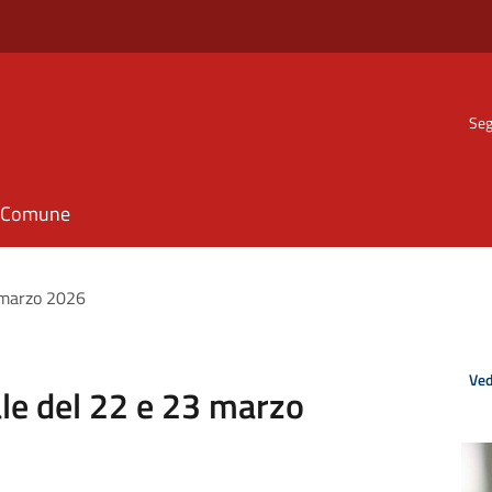
Seg
il Comune
 marzo 2026
Ved
le del 22 e 23 marzo