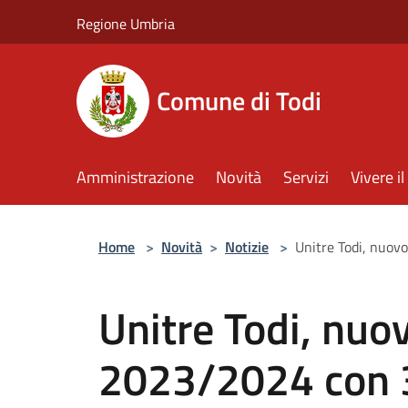
Salta al contenuto principale
Regione Umbria
Comune di Todi
Amministrazione
Novità
Servizi
Vivere 
Home
>
Novità
>
Notizie
>
Unitre Todi, nuo
Unitre Todi, nu
2023/2024 con 