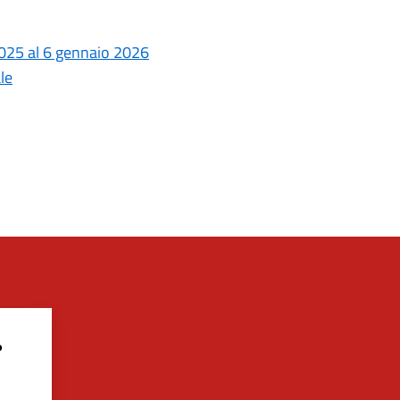
2025 al 6 gennaio 2026
le
?