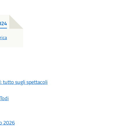
024
F
rica
tutto sugli spettacoli
 Todi
zo 2026