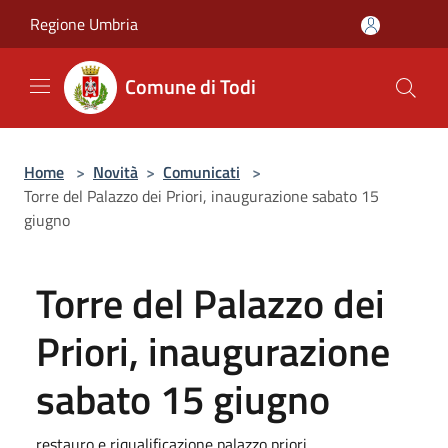
Salta al contenuto principale
Regione Umbria
Comune di Todi
Home
>
Novità
>
Comunicati
>
Torre del Palazzo dei Priori, inaugurazione sabato 15
giugno
Torre del Palazzo dei
Priori, inaugurazione
sabato 15 giugno
restauro e riqualificazione palazzo priori