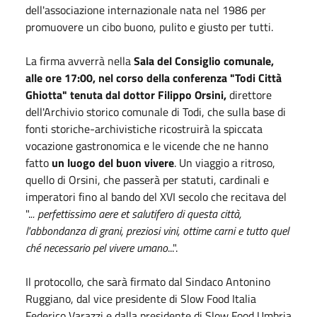
dell'associazione internazionale nata nel 1986 per
promuovere un cibo buono, pulito e giusto per tutti.
La firma avverrà nella
Sala del Consiglio comunale,
alle ore 17:00, nel corso della conferenza "Todi Città
Ghiotta" tenuta dal dottor Filippo Orsini,
direttore
dell'Archivio storico comunale di Todi, che sulla base di
fonti storiche-archivistiche ricostruirà la spiccata
vocazione gastronomica e le vicende che ne hanno
fatto
un luogo del buon vivere
. Un viaggio a ritroso,
quello di Orsini, che passerà per statuti, cardinali e
imperatori fino al bando del XVI secolo che recitava del
".
.. perfettissimo aere et salutifero di questa città,
l'abbondanza di grani, preziosi vini, ottime carni e tutto quel
ché necessario pel vivere umano
...".
Il protocollo, che sarà firmato dal Sindaco Antonino
Ruggiano, dal vice presidente di Slow Food Italia
Federico Varazzi e dalla presidente di Slow Food Umbria