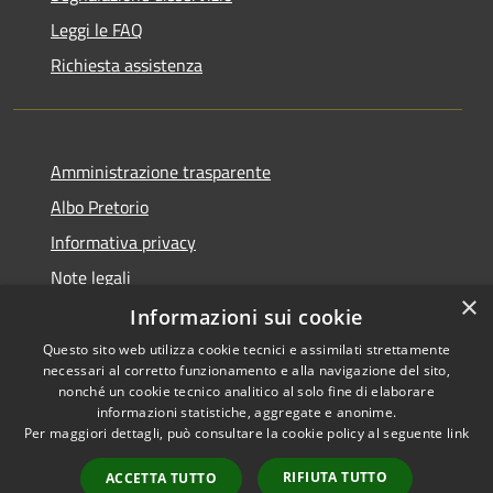
Leggi le FAQ
Richiesta assistenza
Amministrazione trasparente
Albo Pretorio
Informativa privacy
Note legali
×
Dichiarazione di accessibilità
Informazioni sui cookie
Questo sito web utilizza cookie tecnici e assimilati strettamente
necessari al corretto funzionamento e alla navigazione del sito,
nonché un cookie tecnico analitico al solo fine di elaborare
informazioni statistiche, aggregate e anonime.
RSS
Copyright © 2026 • Comune di
Per maggiori dettagli, può consultare la cookie policy al seguente
link
Accessibilità
Todi • Powered by
Privacy
Municipium
Accesso
•
RIFIUTA TUTTO
ACCETTA TUTTO