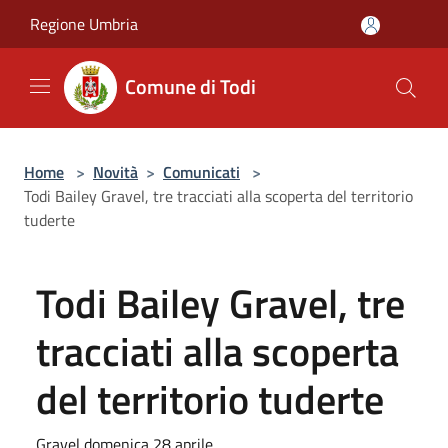
Salta al contenuto principale
Regione Umbria
Comune di Todi
Home
>
Novità
>
Comunicati
>
Todi Bailey Gravel, tre tracciati alla scoperta del territorio
tuderte
Todi Bailey Gravel, tre
tracciati alla scoperta
del territorio tuderte
Gravel domenica 28 aprile