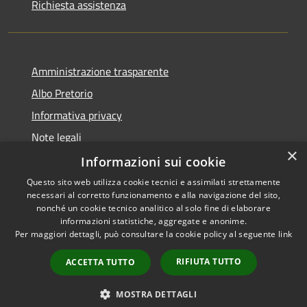
Richiesta assistenza
Amministrazione trasparente
Albo Pretorio
Informativa privacy
Note legali
×
Dichiarazione di accessibilità
Informazioni sui cookie
Questo sito web utilizza cookie tecnici e assimilati strettamente
necessari al corretto funzionamento e alla navigazione del sito,
nonché un cookie tecnico analitico al solo fine di elaborare
informazioni statistiche, aggregate e anonime.
RSS
Copyright © 2026 • Comune di
Per maggiori dettagli, può consultare la cookie policy al seguente
link
Accessibilità
Todi • Powered by
Privacy
Municipium
Accesso
•
RIFIUTA TUTTO
ACCETTA TUTTO
Cookie
redazione
Mappa del sito
MOSTRA DETTAGLI