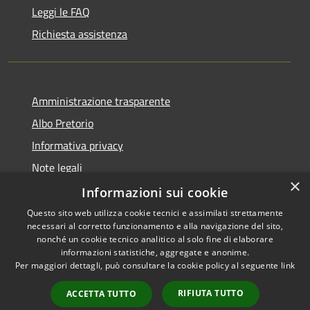
Leggi le FAQ
Richiesta assistenza
Amministrazione trasparente
Albo Pretorio
Informativa privacy
Note legali
×
Dichiarazione di accessibilità
Informazioni sui cookie
Questo sito web utilizza cookie tecnici e assimilati strettamente
necessari al corretto funzionamento e alla navigazione del sito,
nonché un cookie tecnico analitico al solo fine di elaborare
informazioni statistiche, aggregate e anonime.
RSS
Copyright © 2026 • Comune di
Per maggiori dettagli, può consultare la cookie policy al seguente
link
Accessibilità
Todi • Powered by
Privacy
Municipium
Accesso
•
RIFIUTA TUTTO
ACCETTA TUTTO
Cookie
redazione