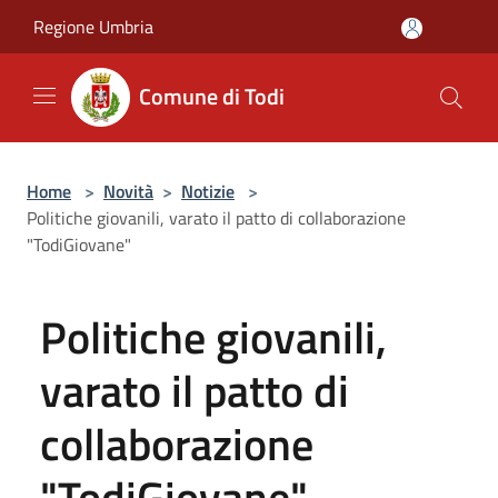
Salta al contenuto principale
Regione Umbria
Comune di Todi
Home
>
Novità
>
Notizie
>
Politiche giovanili, varato il patto di collaborazione
"TodiGiovane"
Politiche giovanili,
varato il patto di
collaborazione
"TodiGiovane"