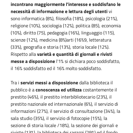
incontrano maggiormente l'interesse e soddisfano le
necessità di informazione e lettura degli utenti
vi
sono informatica (8%), filosofia (18%), psicologia (21%),
religione (10%), sociologia (12%), politica (85), economia
(10%), diritto (75), pedagogia (16%), linguaggio (115),
scienze (12%), medicina (8%)arti (16%9, letteratura
(33%), geografia e storia (13%), storia locale (12%).
Rispetto alla
varietà e quantità di giornali e rivisti
messe a disposizione
l'1% si dichiara poco soddisfatto,
il 16% soddisfatto ed il 16% molto soddisfatto.
Tra i
servizi messi a disposizione
dalla biblioteca il
pubblico è a
conoscenza ed utilizza
costantemente il
prestito (46%), il prestito interbibliotecario (23%), il
prestito nazionale ed internazionale (6%), il servizio di
informazioni (27%), il servizio di consultazione (34%), la
sala studio (35%), il servizio di fotocopie (15%), la
sezione di storia locale /18%), la sezione dei giornali e
riviste (13%), la biblioteca dei ragazzi (29%) ed il fondo